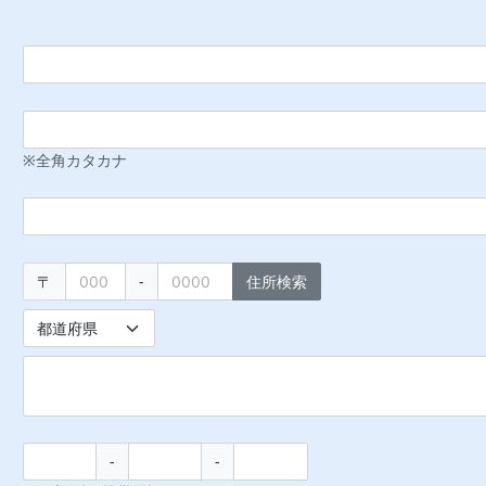
※
全角カタカナ
〒
-
住所検索
-
-